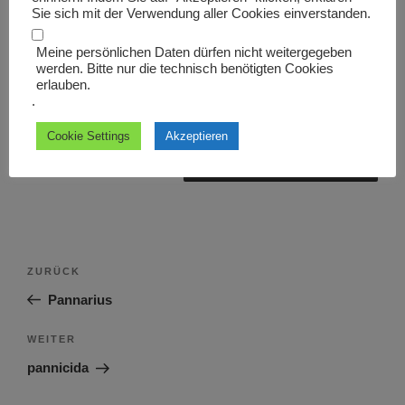
Sie sich mit der Verwendung aller Cookies einverstanden.
Meine persönlichen Daten dürfen nicht weitergegeben
werden. Bitte nur die technisch benötigten Cookies
erlauben.
Name, E-Mail-Adresse und Website in diesem Browser
.
für meinen nächsten Kommentar speichern.
Cookie Settings
Akzeptieren
Beitragsnavigation
Vorheriger
ZURÜCK
Beitrag
Pannarius
Nächster
WEITER
Beitrag
pannicida