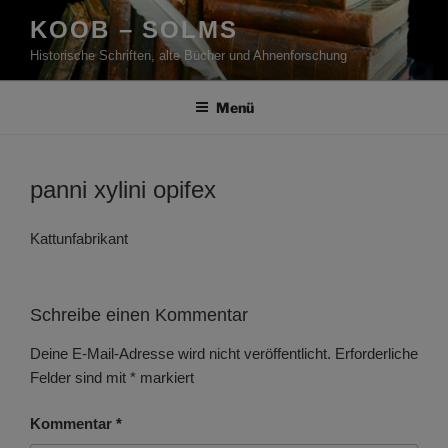
Zum
KOOB – SOLMS
Inhalt
Historische Schriften, alte Bücher und Ahnenforschung
springen
Menü
panni xylini opifex
Kattunfabrikant
Schreibe einen Kommentar
Deine E-Mail-Adresse wird nicht veröffentlicht.
Erforderliche
Felder sind mit
*
markiert
Kommentar
*