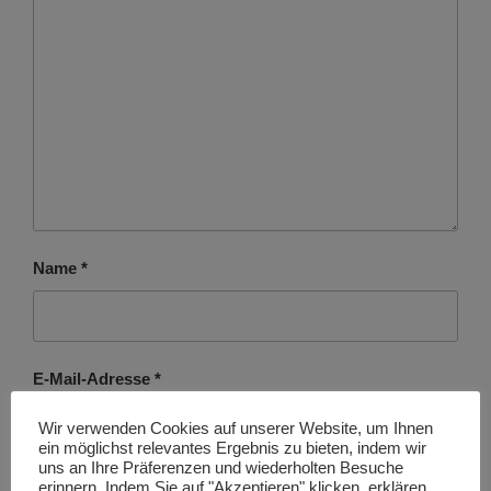
Name
*
E-Mail-Adresse
*
Wir verwenden Cookies auf unserer Website, um Ihnen
ein möglichst relevantes Ergebnis zu bieten, indem wir
uns an Ihre Präferenzen und wiederholten Besuche
erinnern. Indem Sie auf "Akzeptieren" klicken, erklären
Website