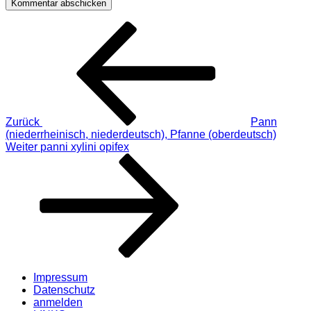
Beitragsnavigation
Vorheriger
Beitrag
Zurück
Pann
(niederrheinisch, niederdeutsch), Pfanne (oberdeutsch)
Nächster
Weiter
panni xylini opifex
Beitrag
Impressum
Datenschutz
anmelden