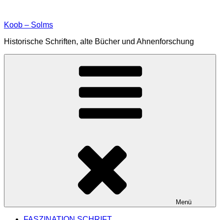
Zum
Inhalt
Koob – Solms
springen
Historische Schriften, alte Bücher und Ahnenforschung
Menü
FASZINATION SCHRIFT