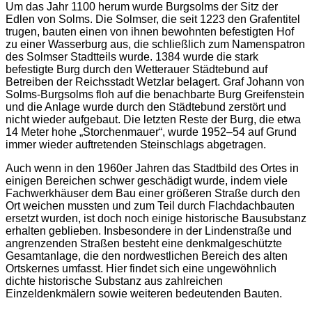
Um das Jahr 1100 herum wurde Burgsolms der Sitz der
Edlen von Solms. Die Solmser, die seit 1223 den Grafentitel
trugen, bauten einen von ihnen bewohnten befestigten Hof
zu einer Wasserburg aus, die schließlich zum Namenspatron
des Solmser Stadtteils wurde. 1384 wurde die stark
befestigte Burg durch den Wetterauer Städtebund auf
Betreiben der Reichsstadt Wetzlar belagert. Graf Johann von
Solms-Burgsolms floh auf die benachbarte Burg Greifenstein
und die Anlage wurde durch den Städtebund zerstört und
nicht wieder aufgebaut. Die letzten Reste der Burg, die etwa
14 Meter hohe „Storchenmauer“, wurde 1952–54 auf Grund
immer wieder auftretenden Steinschlags abgetragen.
Auch wenn in den 1960er Jahren das Stadtbild des Ortes in
einigen Bereichen schwer geschädigt wurde, indem viele
Fachwerkhäuser dem Bau einer größeren Straße durch den
Ort weichen mussten und zum Teil durch Flachdachbauten
ersetzt wurden, ist doch noch einige historische Bausubstanz
erhalten geblieben. Insbesondere in der Lindenstraße und
angrenzenden Straßen besteht eine denkmalgeschützte
Gesamtanlage, die den nordwestlichen Bereich des alten
Ortskernes umfasst. Hier findet sich eine ungewöhnlich
dichte historische Substanz aus zahlreichen
Einzeldenkmälern sowie weiteren bedeutenden Bauten.