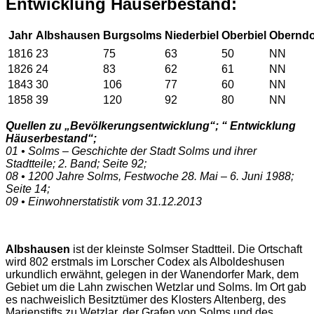
Entwicklung Häuserbestand:
Jahr
Albshausen
Burgsolms
Niederbiel
Oberbiel
Oberndo
1816
23
75
63
50
NN
1826
24
83
62
61
NN
1843
30
106
77
60
NN
1858
39
120
92
80
NN
Quellen zu „Bevölkerungsentwicklung“; “ Entwicklung
Häuserbestand“;
01 • Solms – Geschichte der Stadt Solms und ihrer
Stadtteile; 2. Band; Seite 92;
08 • 1200 Jahre Solms, Festwoche 28. Mai – 6. Juni 1988;
Seite 14;
09 • Einwohnerstatistik vom 31.12.2013
Albshausen
ist der kleinste Solmser Stadtteil. Die Ortschaft
wird 802 erstmals im Lorscher Codex als Alboldeshusen
urkundlich erwähnt, gelegen in der Wanendorfer Mark, dem
Gebiet um die Lahn zwischen Wetzlar und Solms. Im Ort gab
es nachweislich Besitztümer des Klosters Altenberg, des
Marienstifts zu Wetzlar, der Grafen von Solms und des