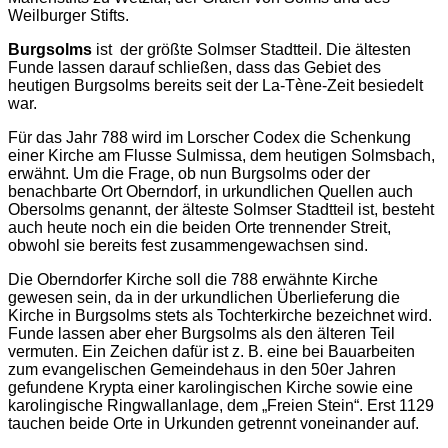
Weilburger Stifts.
Burgsolms
ist der größte Solmser Stadtteil. Die ältesten
Funde lassen darauf schließen, dass das Gebiet des
heutigen Burgsolms bereits seit der La-Tène-Zeit besiedelt
war.
Für das Jahr 788 wird im Lorscher Codex die Schenkung
einer Kirche am Flusse Sulmissa, dem heutigen Solmsbach,
erwähnt. Um die Frage, ob nun Burgsolms oder der
benachbarte Ort Oberndorf, in urkundlichen Quellen auch
Obersolms genannt, der älteste Solmser Stadtteil ist, besteht
auch heute noch ein die beiden Orte trennender Streit,
obwohl sie bereits fest zusammengewachsen sind.
Die Oberndorfer Kirche soll die 788 erwähnte Kirche
gewesen sein, da in der urkundlichen Überlieferung die
Kirche in Burgsolms stets als Tochterkirche bezeichnet wird.
Funde lassen aber eher Burgsolms als den älteren Teil
vermuten. Ein Zeichen dafür ist z. B. eine bei Bauarbeiten
zum evangelischen Gemeindehaus in den 50er Jahren
gefundene Krypta einer karolingischen Kirche sowie eine
karolingische Ringwallanlage, dem „Freien Stein“. Erst 1129
tauchen beide Orte in Urkunden getrennt voneinander auf.