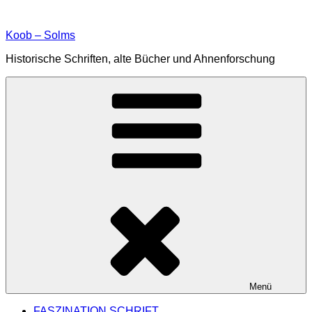
Zum
Inhalt
Koob – Solms
springen
Historische Schriften, alte Bücher und Ahnenforschung
Menü
FASZINATION SCHRIFT