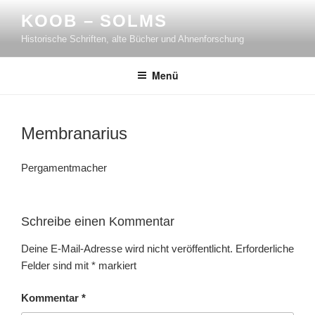
Zum
KOOB – SOLMS
Inhalt
Historische Schriften, alte Bücher und Ahnenforschung
springen
Menü
Membranarius
Pergamentmacher
Schreibe einen Kommentar
Deine E-Mail-Adresse wird nicht veröffentlicht.
Erforderliche
Felder sind mit
*
markiert
Kommentar
*