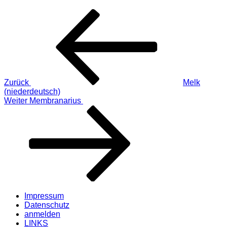
Beitragsnavigation
Vorheriger
Beitrag
Zurück
Melk
(niederdeutsch)
Nächster
Weiter
Membranarius
Beitrag
Impressum
Datenschutz
anmelden
LINKS