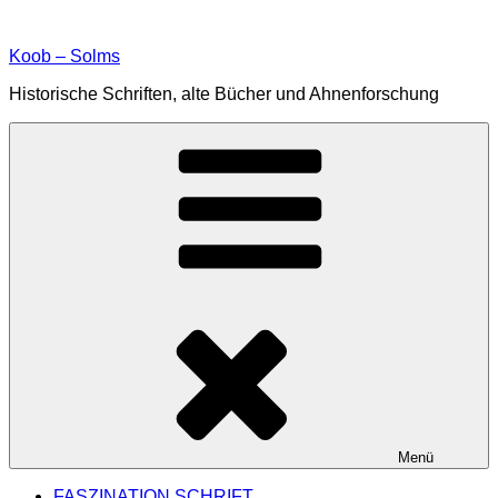
Zum
Inhalt
Koob – Solms
springen
Historische Schriften, alte Bücher und Ahnenforschung
Menü
FASZINATION SCHRIFT