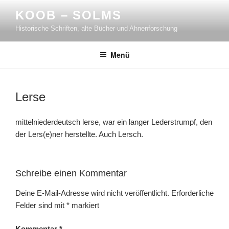
Zum
KOOB – SOLMS
Inhalt
Historische Schriften, alte Bücher und Ahnenforschung
springen
Menü
Lerse
mittelniederdeutsch lerse, war ein langer Lederstrumpf, den
der Lers(e)ner herstellte. Auch Lersch.
Schreibe einen Kommentar
Deine E-Mail-Adresse wird nicht veröffentlicht.
Erforderliche
Felder sind mit
*
markiert
Kommentar
*