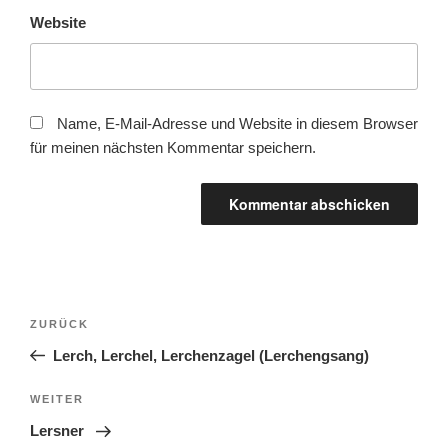
Website
Name, E-Mail-Adresse und Website in diesem Browser
für meinen nächsten Kommentar speichern.
Beitragsnavigation
Vorheriger
ZURÜCK
Beitrag
Lerch, Lerchel, Lerchenzagel (Lerchengsang)
Nächster
WEITER
Beitrag
Lersner