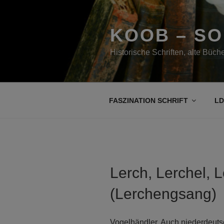
Zum
Inhalt
springen
KOOB – S
Historische Schriften, alte Büc
FASZINATION SCHRIFT
LD
Lerch, Lerchel, 
(Lerchengsang)
Vogelhändler. Auch niederdeuts