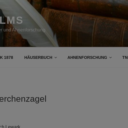
OLMS
her und Ahnenforschung
K 1878
HÄUSERBUCH
AHNENFORSCHUNG
TN
Lerchenzagel
ch Lewark.