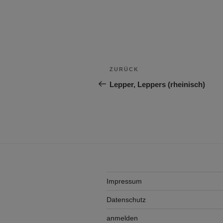
Beitragsnavigation
Vorheriger
ZURÜCK
Beitrag
Lepper, Leppers (rheinisch)
Impressum
Datenschutz
anmelden