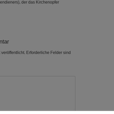
endieners), der das Kirchenopfer
ntar
veröffentlicht.
Erforderliche Felder sind