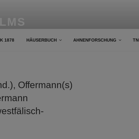
OLMS
her und Ahnenforschung
K 1878
HÄUSERBUCH
AHNENFORSCHUNG
TN
d.), Offermann(s)
permann
estfälisch-