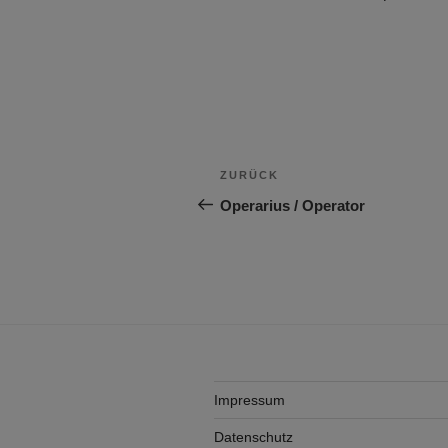
Beitragsnavigation
Vorheriger
ZURÜCK
Beitrag
Operarius / Operator
Impressum
Datenschutz