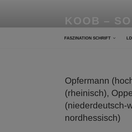
Zum
Inhalt
springen
KOOB – S
Historische Schriften, alte Büc
FASZINATION SCHRIFT
LD
Opfermann (hoch
(rheinisch), Op
(niederdeutsch-w
nordhessisch)