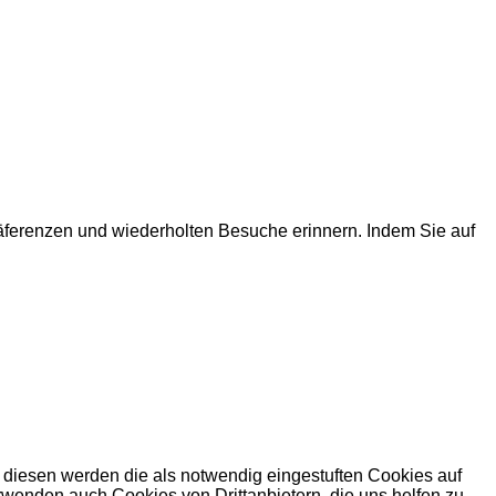
räferenzen und wiederholten Besuche erinnern. Indem Sie auf
 diesen werden die als notwendig eingestuften Cookies auf
rwenden auch Cookies von Drittanbietern, die uns helfen zu