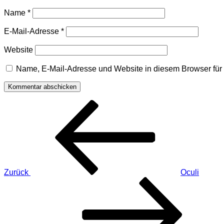
Name
*
E-Mail-Adresse
*
Website
Name, E-Mail-Adresse und Website in diesem Browser fü
Beitragsnavigation
Vorheriger
Beitrag
Zurück
Oculi
Nächster
Beitrag