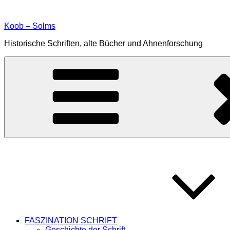
Zum
Inhalt
Koob – Solms
springen
Historische Schriften, alte Bücher und Ahnenforschung
FASZINATION SCHRIFT
Geschichte der Schrift