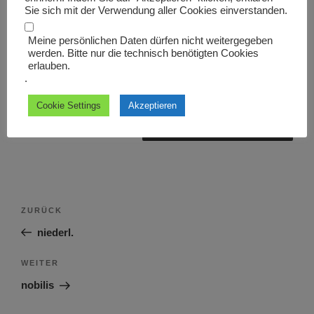
Sie sich mit der Verwendung aller Cookies einverstanden.
Meine persönlichen Daten dürfen nicht weitergegeben
werden. Bitte nur die technisch benötigten Cookies
erlauben.
Name, E-Mail-Adresse und Website in diesem Browser
.
für meinen nächsten Kommentar speichern.
Cookie Settings
Akzeptieren
Beitragsnavigation
Vorheriger
ZURÜCK
Beitrag
niederl.
Nächster
WEITER
Beitrag
nobilis