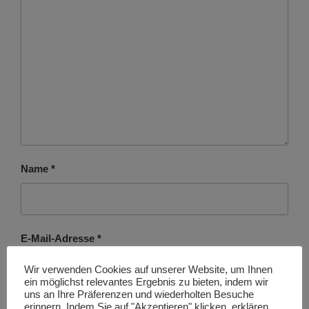
Name
*
E-Mail-Adresse
*
Wir verwenden Cookies auf unserer Website, um Ihnen
ein möglichst relevantes Ergebnis zu bieten, indem wir
uns an Ihre Präferenzen und wiederholten Besuche
erinnern. Indem Sie auf "Akzeptieren" klicken, erklären
Website