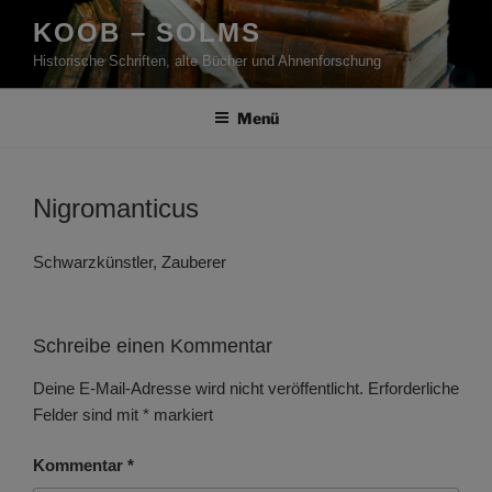
Zum
KOOB – SOLMS
Inhalt
Historische Schriften, alte Bücher und Ahnenforschung
springen
Menü
Nigromanticus
Schwarzkünstler, Zauberer
Schreibe einen Kommentar
Deine E-Mail-Adresse wird nicht veröffentlicht.
Erforderliche
Felder sind mit
*
markiert
Kommentar
*