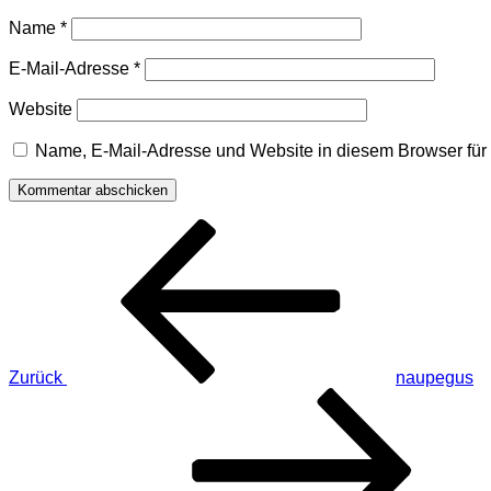
Name
*
E-Mail-Adresse
*
Website
Name, E-Mail-Adresse und Website in diesem Browser fü
Beitragsnavigation
Vorheriger
Beitrag
Zurück
naupegus
Nächster
Beitrag