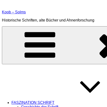
Zum
Inhalt
Koob – Solms
springen
Historische Schriften, alte Bücher und Ahnenforschung
FASZINATION SCHRIFT
Geschichte der Schrift