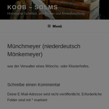
Zum
KOOB – SOLMS
Inhalt
Historische Schriften, alte Bücher und Ahnenforschung
springen
Menü
Münchmeyer (niederdeutsch
Mönkemeyer)
war der Verwalter eines Mönchs- oder Klosterhofes.
Schreibe einen Kommentar
Deine E-Mail-Adresse wird nicht veröffentlicht.
Erforderliche
Felder sind mit
*
markiert