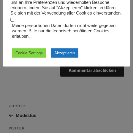
uns an Ihre Präferenzen und wiederholten Besuche
erinnern. Indem Sie auf "Akzeptieren" klicken, erklären
Sie sich mit der Verwendung aller Cookies einverstanden.
Website
Meine persönlichen Daten dürfen nicht weitergegeben
werden. Bitte nur die technisch benötigten Cookies
erlauben.
.
Name, E-Mail-Adresse und Website in diesem Browser
Cookie Settings
Akzeptieren
für meinen nächsten Kommentar speichern.
Beitragsnavigation
Vorheriger
ZURÜCK
Beitrag
Modestus
Nächster
WEITER