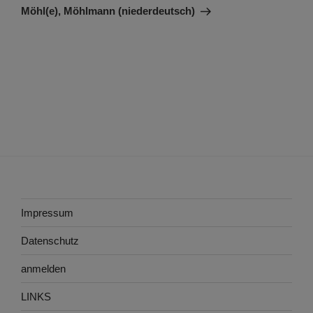
Beitrag
Möhl(e), Möhlmann (niederdeutsch)
Impressum
Datenschutz
anmelden
LINKS