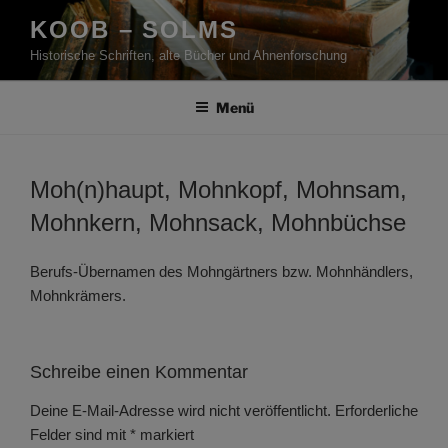
Zum
KOOB – SOLMS
Inhalt
Historische Schriften, alte Bücher und Ahnenforschung
springen
Menü
Moh(n)haupt, Mohnkopf, Mohnsam,
Mohnkern, Mohnsack, Mohnbüchse
Berufs-Übernamen des Mohngärtners bzw. Mohnhändlers,
Mohnkrämers.
Schreibe einen Kommentar
Deine E-Mail-Adresse wird nicht veröffentlicht.
Erforderliche
Felder sind mit
*
markiert