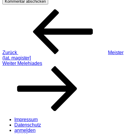
Beitragsnavigation
Vorheriger
Beitrag
Zurück
Meister
(lat. magister]
Nächster
Weiter
Melehiades
Beitrag
Impressum
Datenschutz
anmelden