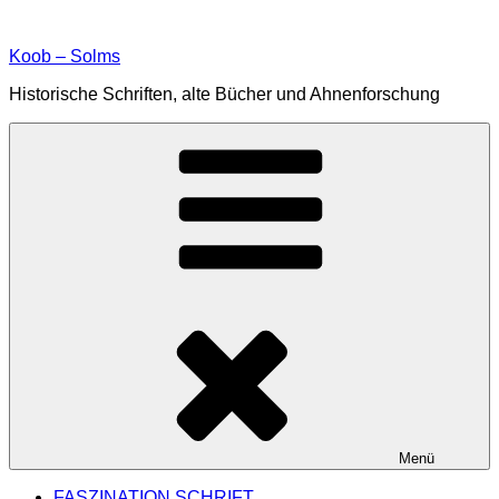
Zum
Inhalt
Koob – Solms
springen
Historische Schriften, alte Bücher und Ahnenforschung
Menü
FASZINATION SCHRIFT