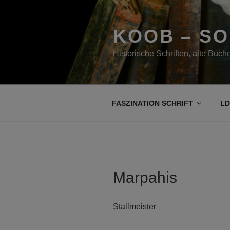
Zum
Inhalt
springen
KOOB – S
Historische Schriften, alte Büc
FASZINATION SCHRIFT
LD
Marpahis
Stallmeister