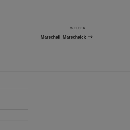
WEITER
Nächster
Beitrag
Marschall, Marschalck