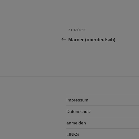
Beitragsnavigation
Vorheriger
ZURÜCK
Beitrag
Marner (oberdeutsch)
Impressum
Datenschutz
anmelden
LINKS