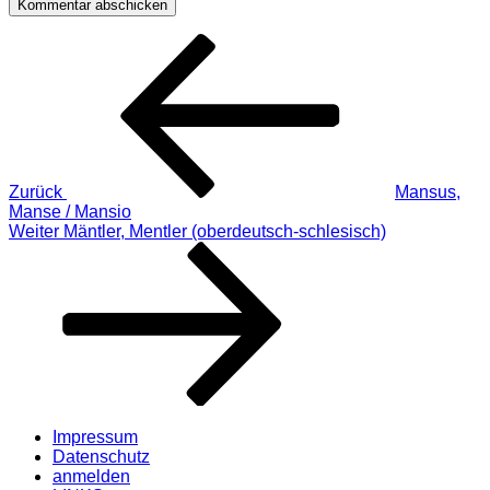
Beitragsnavigation
Vorheriger
Beitrag
Zurück
Mansus,
Manse / Mansio
Nächster
Weiter
Mäntler, Mentler (oberdeutsch-schlesisch)
Beitrag
Impressum
Datenschutz
anmelden