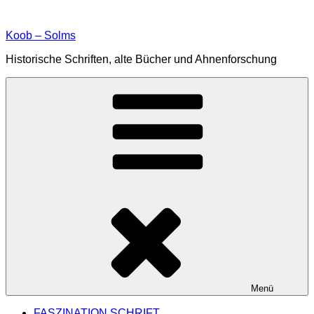
Zum
Inhalt
Koob – Solms
springen
Historische Schriften, alte Bücher und Ahnenforschung
Menü
FASZINATION SCHRIFT