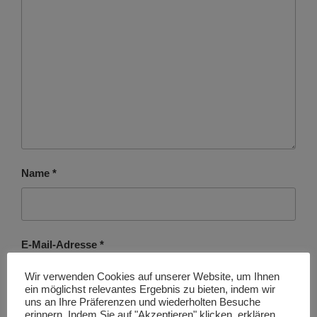
Name
*
E-Mail-Adresse
*
Wir verwenden Cookies auf unserer Website, um Ihnen
ein möglichst relevantes Ergebnis zu bieten, indem wir
uns an Ihre Präferenzen und wiederholten Besuche
erinnern. Indem Sie auf "Akzeptieren" klicken, erklären
Website