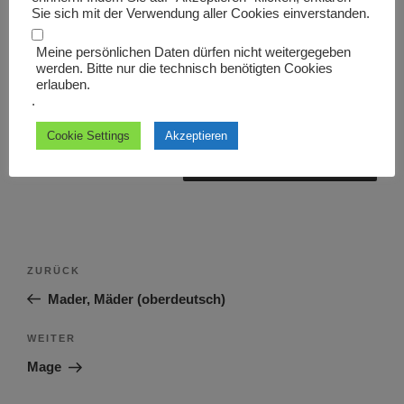
Sie sich mit der Verwendung aller Cookies einverstanden.
Meine persönlichen Daten dürfen nicht weitergegeben
werden. Bitte nur die technisch benötigten Cookies
erlauben.
Name, E-Mail-Adresse und Website in diesem Browser
.
für meinen nächsten Kommentar speichern.
Cookie Settings
Akzeptieren
Beitragsnavigation
Vorheriger
ZURÜCK
Beitrag
Mader, Mäder (oberdeutsch)
Nächster
WEITER
Beitrag
Mage