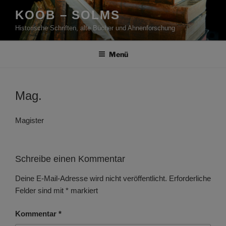
Zum
KOOB – SOLMS
Inhalt
Historische Schriften, alte Bücher und Ahnenforschung
springen
Menü
Mag.
Magister
Schreibe einen Kommentar
Deine E-Mail-Adresse wird nicht veröffentlicht.
Erforderliche
Felder sind mit
*
markiert
Kommentar
*