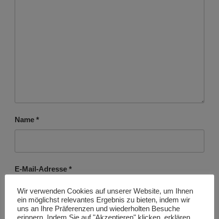
Name
*
E-Mail-Adresse
*
Wir verwenden Cookies auf unserer Website, um Ihnen
ein möglichst relevantes Ergebnis zu bieten, indem wir
uns an Ihre Präferenzen und wiederholten Besuche
erinnern. Indem Sie auf "Akzeptieren" klicken, erklären
Website