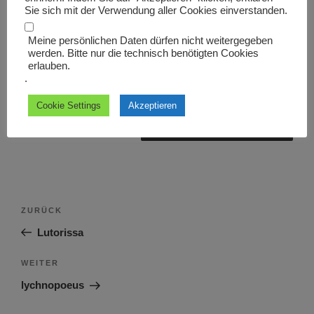
Sie sich mit der Verwendung aller Cookies einverstanden.
Meine persönlichen Daten dürfen nicht weitergegeben
werden. Bitte nur die technisch benötigten Cookies
erlauben.
Name, E-Mail-Adresse und Website in diesem Browser
.
für meinen nächsten Kommentar speichern.
Cookie Settings
Akzeptieren
Beitragsnavigation
Vorheriger
ZURÜCK
Beitrag
Lutorissa
Nächster
WEITER
Beitrag
lychnopoeus