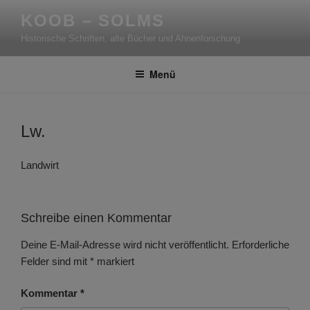
Zum
KOOB – SOLMS
Inhalt
Historische Schriften, alte Bücher und Ahnenforschung
springen
Menü
Lw.
Landwirt
Schreibe einen Kommentar
Deine E-Mail-Adresse wird nicht veröffentlicht.
Erforderliche
Felder sind mit
*
markiert
Kommentar
*