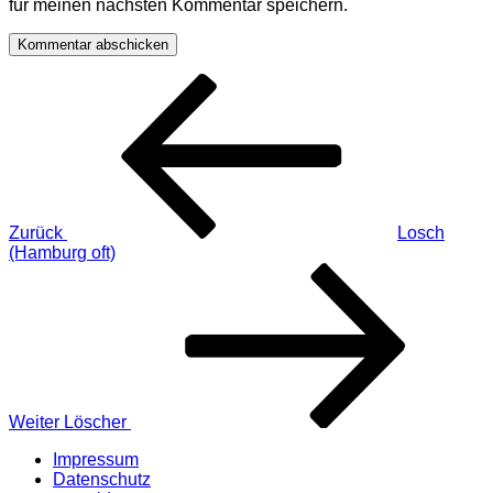
für meinen nächsten Kommentar speichern.
Beitragsnavigation
Vorheriger
Beitrag
Zurück
Losch
(Hamburg oft)
Nächster
Beitrag
Weiter
Löscher
Impressum
Datenschutz