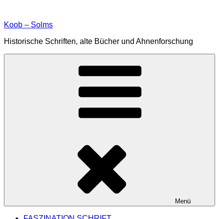
Zum
Inhalt
Koob – Solms
springen
Historische Schriften, alte Bücher und Ahnenforschung
Menü
FASZINATION SCHRIFT