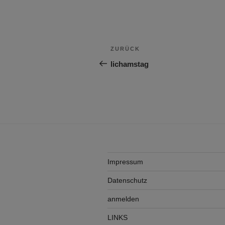
Beitragsnavigation
Vorheriger
ZURÜCK
Beitrag
lichamstag
Impressum
Datenschutz
anmelden
LINKS