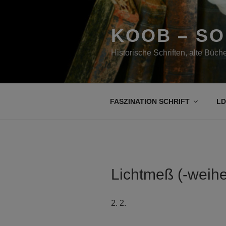
Zum
Inhalt
springen
KOOB – S
Historische Schriften, alte Büc
FASZINATION SCHRIFT
LD
Lichtmeß (-weihe
2. 2.