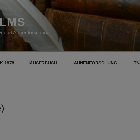
OLMS
her und Ahnenforschung
K 1878
HÄUSERBUCH
AHNENFORSCHUNG
TN
)