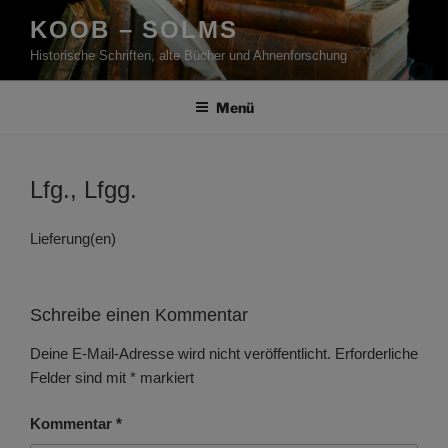
Zum
KOOB – SOLMS
Inhalt
Historische Schriften, alte Bücher und Ahnenforschung
springen
Menü
Lfg., Lfgg.
Lieferung(en)
Schreibe einen Kommentar
Deine E-Mail-Adresse wird nicht veröffentlicht.
Erforderliche
Felder sind mit
*
markiert
Kommentar
*