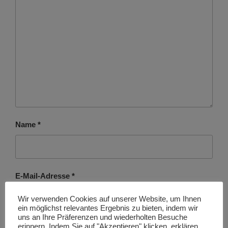
Name
*
E-Mail-Adresse
*
Wir verwenden Cookies auf unserer Website, um Ihnen
ein möglichst relevantes Ergebnis zu bieten, indem wir
uns an Ihre Präferenzen und wiederholten Besuche
erinnern. Indem Sie auf "Akzeptieren" klicken, erklären
Website