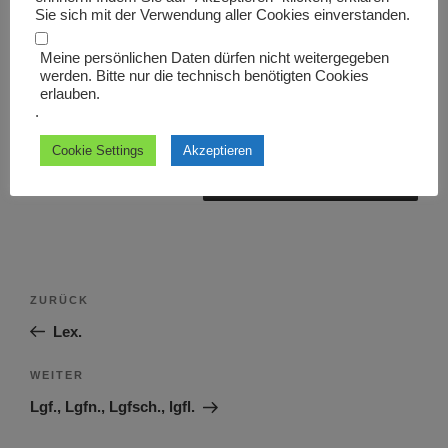
Sie sich mit der Verwendung aller Cookies einverstanden.
Meine persönlichen Daten dürfen nicht weitergegeben
werden. Bitte nur die technisch benötigten Cookies
erlauben.
Name, E-Mail-Adresse und Website in diesem Browser
.
für meinen nächsten Kommentar speichern.
Cookie Settings
Akzeptieren
Beitragsnavigation
Vorheriger
ZURÜCK
Beitrag
Lex.
Nächster
WEITER
Beitrag
Lgf., Lgfn., Lgfsch., lgfl.