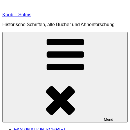
Zum
Inhalt
Koob – Solms
springen
Historische Schriften, alte Bücher und Ahnenforschung
Menü
FASZINATION SCHRIFT