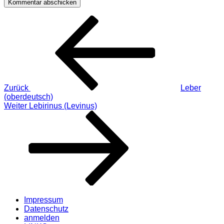
Beitragsnavigation
Vorheriger
Beitrag
Zurück
Leber
(oberdeutsch)
Nächster
Weiter
Lebirinus (Levinus)
Beitrag
Impressum
Datenschutz
anmelden