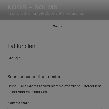
Zum
KOOB – SOLMS
Inhalt
Historische Schriften, alte Bücher und Ahnenforschung
springen
Menü
Latifundien
Großgut
Schreibe einen Kommentar
Deine E-Mail-Adresse wird nicht veröffentlicht.
Erforderliche
Felder sind mit
*
markiert
Kommentar
*