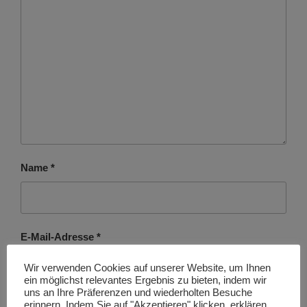
Name
*
E-Mail-Adresse
*
Wir verwenden Cookies auf unserer Website, um Ihnen
ein möglichst relevantes Ergebnis zu bieten, indem wir
uns an Ihre Präferenzen und wiederholten Besuche
erinnern. Indem Sie auf "Akzeptieren" klicken, erklären
Website