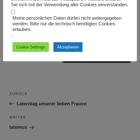
Sie sich mit der Verwendung aller Cookies einverstanden.
Meine persönlichen Daten dürfen nicht weitergegeben
werden. Bitte nur die technisch benötigten Cookies
erlauben.
Name, E-Mail-Adresse und Website in diesem Browser
.
für meinen nächsten Kommentar speichern.
Cookie Settings
Akzeptieren
Beitragsnavigation
Vorheriger
ZURÜCK
Beitrag
Laterntag unserer lieben Frauen
Nächster
WEITER
Beitrag
latomus