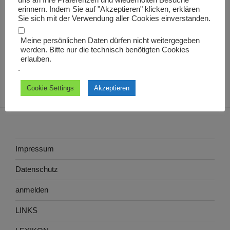
uns an Ihre Präferenzen und wiederholten Besuche
crucifer
erinnern. Indem Sie auf "Akzeptieren" klicken, erklären
Sie sich mit der Verwendung aller Cookies einverstanden.
Meine persönlichen Daten dürfen nicht weitergegeben
werden. Bitte nur die technisch benötigten Cookies
erlauben.
.
Cookie Settings
Akzeptieren
Impressum
Datenschutz
anmelden
LINKS