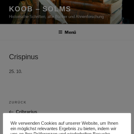
Zum
KOOB – SOLMS
Inhalt
Historische Schriften, alte Bücher und Ahnenforschung
springen
Menü
Crispinus
25. 10.
Beitragsnavigation
Vorheriger
ZURÜCK
Beitrag
Cribrarius
Wir verwenden Cookies auf unserer Website, um Ihnen
Nächster
WEITER
ein möglichst relevantes Ergebnis zu bieten, indem wir
Beitrag