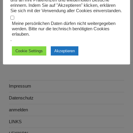
uns an Ihre Präferenzen und wiederholten Besuche
Crispinus
erinnern. Indem Sie auf "Akzeptieren" klicken, erklären
Sie sich mit der Verwendung aller Cookies einverstanden.
Meine persönlichen Daten dürfen nicht weitergegeben
werden. Bitte nur die technisch benötigten Cookies
erlauben.
.
Cookie Settings
Akzeptieren
Impressum
Datenschutz
anmelden
LINKS