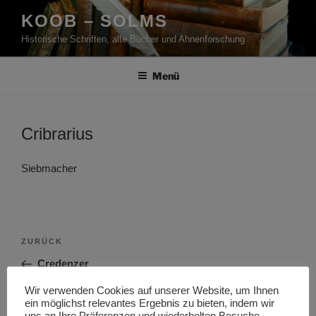
Zum
KOOB – SOLMS
Inhalt
Historische Schriften, alte Bücher und Ahnenforschung
springen
Menü
Cribrarius
Siebmacher
Beitragsnavigation
Vorheriger
ZURÜCK
Beitrag
Credenzer
Wir verwenden Cookies auf unserer Website, um Ihnen
Nächster
WEITER
ein möglichst relevantes Ergebnis zu bieten, indem wir
Beitrag