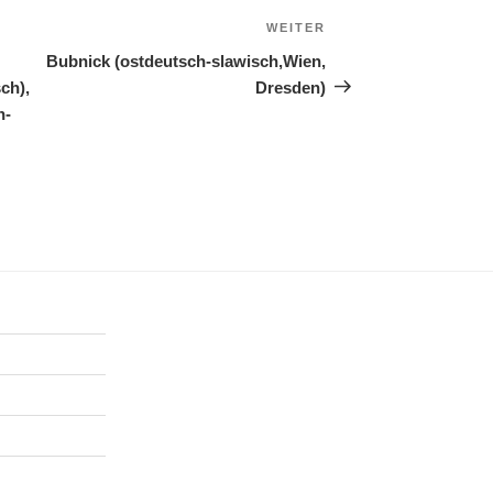
WEITER
Nächster
Beitrag
Bubnick (ostdeutsch-slawisch,Wien,
ch),
Dresden)
h-