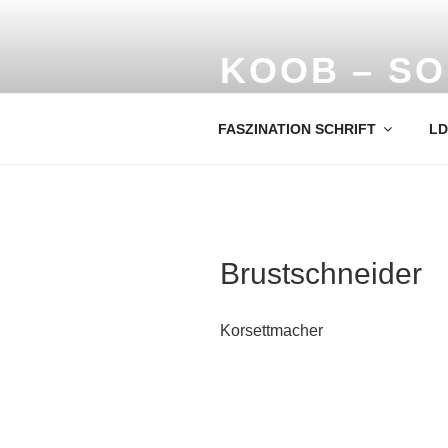
Zum
Inhalt
springen
KOOB – S
Historische Schriften, alte Büc
FASZINATION SCHRIFT
LD
Brustschneider
Korsettmacher