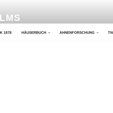
OLMS
her und Ahnenforschung
K 1878
HÄUSERBUCH
AHNENFORSCHUNG
TN