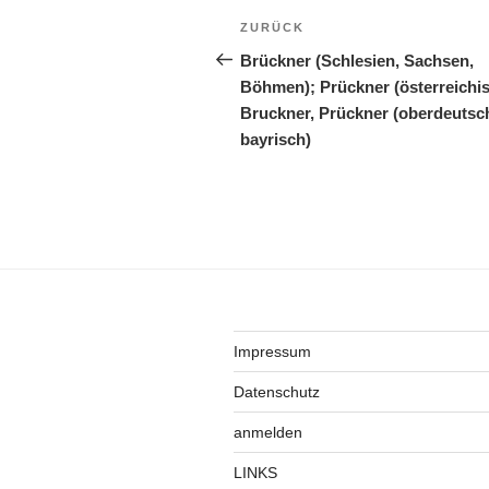
Beitragsnavigation
Vorheriger
ZURÜCK
Beitrag
Brückner (Schlesien, Sachsen,
Böhmen); Prückner (österreichis
Bruckner, Prückner (oberdeutsc
bayrisch)
Impressum
Datenschutz
anmelden
LINKS