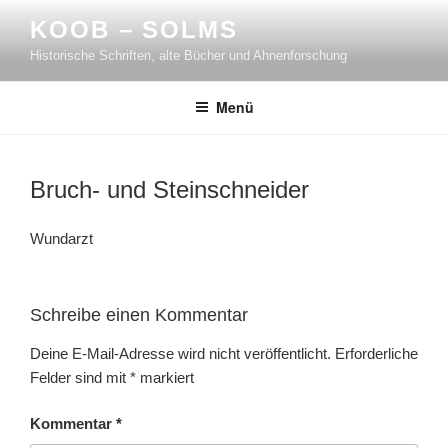
Zum
KOOB – SOLMS
Inhalt
Historische Schriften, alte Bücher und Ahnenforschung
springen
Menü
Bruch- und Steinschneider
Wundarzt
Schreibe einen Kommentar
Deine E-Mail-Adresse wird nicht veröffentlicht.
Erforderliche
Felder sind mit
*
markiert
Kommentar
*