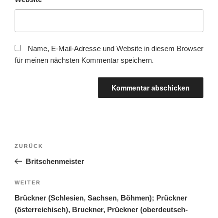
Name, E-Mail-Adresse und Website in diesem Browser
für meinen nächsten Kommentar speichern.
Beitragsnavigation
Vorheriger
ZURÜCK
Beitrag
Britschenmeister
Nächster
WEITER
Beitrag
Brückner (Schlesien, Sachsen, Böhmen); Prückner
(österreichisch), Bruckner, Prückner (oberdeutsch-