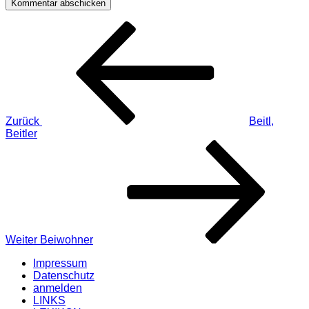
Beitragsnavigation
Vorheriger
Beitrag
Zurück
Beitl,
Beitler
Nächster
Beitrag
Weiter
Beiwohner
Impressum
Datenschutz
anmelden
LINKS