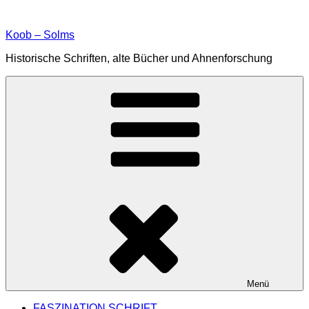
Zum
Inhalt
Koob – Solms
springen
Historische Schriften, alte Bücher und Ahnenforschung
Menü
FASZINATION SCHRIFT