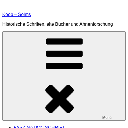
Zum
Inhalt
Koob – Solms
springen
Historische Schriften, alte Bücher und Ahnenforschung
Menü
FASZINATION SCHRIFT