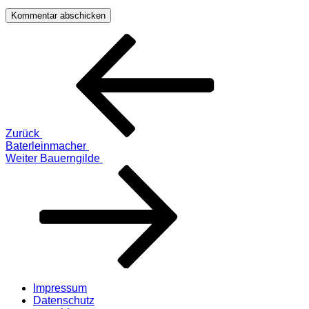
Beitragsnavigation
Vorheriger
Beitrag
Zurück
Baterleinmacher
Nächster
Weiter
Bauerngilde
Beitrag
Impressum
Datenschutz