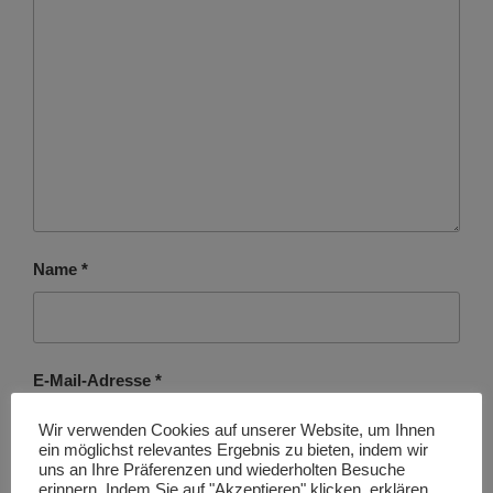
Name
*
E-Mail-Adresse
*
Wir verwenden Cookies auf unserer Website, um Ihnen
ein möglichst relevantes Ergebnis zu bieten, indem wir
uns an Ihre Präferenzen und wiederholten Besuche
erinnern. Indem Sie auf "Akzeptieren" klicken, erklären
Website