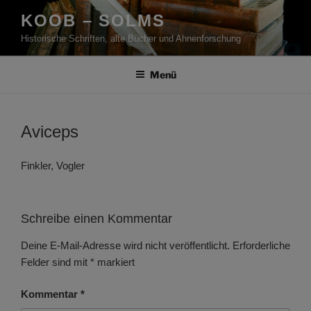
Zum
KOOB – SOLMS
Inhalt
Historische Schriften, alte Bücher und Ahnenforschung
springen
Menü
Aviceps
Finkler, Vogler
Schreibe einen Kommentar
Deine E-Mail-Adresse wird nicht veröffentlicht.
Erforderliche
Felder sind mit
*
markiert
Kommentar
*