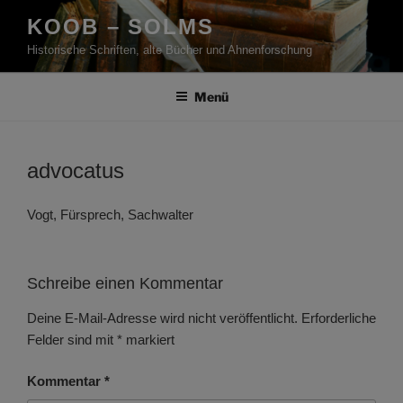
Zum
KOOB – SOLMS
Inhalt
Historische Schriften, alte Bücher und Ahnenforschung
springen
Menü
advocatus
Vogt, Fürsprech, Sachwalter
Schreibe einen Kommentar
Deine E-Mail-Adresse wird nicht veröffentlicht.
Erforderliche
Felder sind mit
*
markiert
Kommentar
*