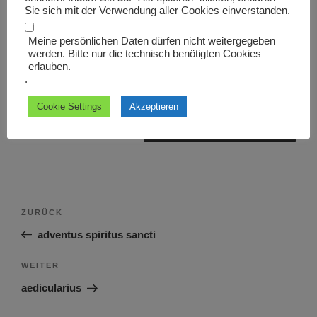
Sie sich mit der Verwendung aller Cookies einverstanden.
Meine persönlichen Daten dürfen nicht weitergegeben
werden. Bitte nur die technisch benötigten Cookies
erlauben.
Name, E-Mail-Adresse und Website in diesem Browser
.
für meinen nächsten Kommentar speichern.
Cookie Settings
Akzeptieren
Beitragsnavigation
Vorheriger
ZURÜCK
Beitrag
adventus spiritus sancti
Nächster
WEITER
Beitrag
aedicularius