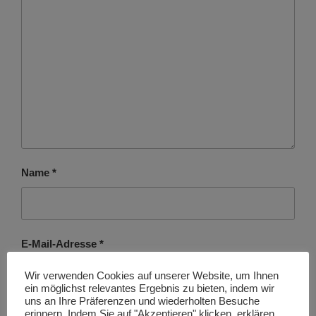
Name
*
E-Mail-Adresse
*
Wir verwenden Cookies auf unserer Website, um Ihnen
ein möglichst relevantes Ergebnis zu bieten, indem wir
uns an Ihre Präferenzen und wiederholten Besuche
erinnern. Indem Sie auf "Akzeptieren" klicken, erklären
Website