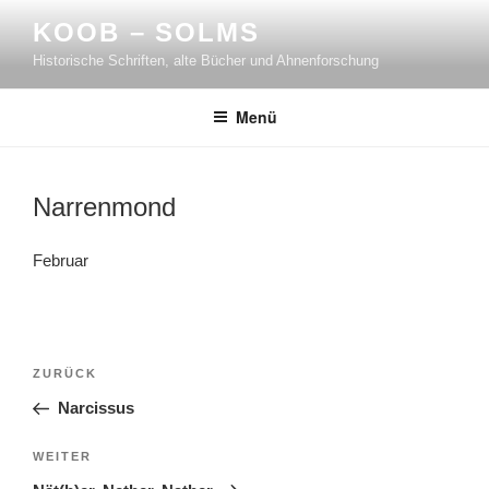
Zum
KOOB – SOLMS
Inhalt
Historische Schriften, alte Bücher und Ahnenforschung
springen
Menü
Narrenmond
Februar
Beitragsnavigation
Vorheriger
ZURÜCK
Beitrag
Narcissus
Nächster
WEITER
Beitrag