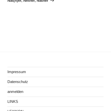
Nät(h)er, Nether, Nather
Impressum
Datenschutz
anmelden
LINKS