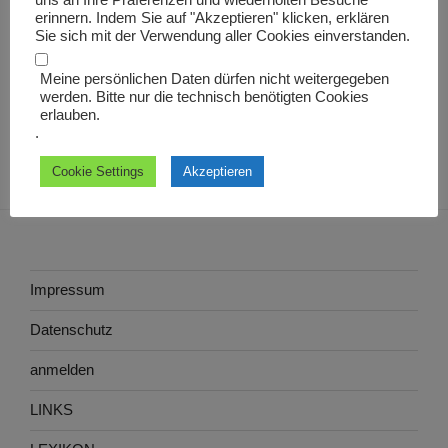
uns an Ihre Präferenzen und wiederholten Besuche
Nainensfest
erinnern. Indem Sie auf "Akzeptieren" klicken, erklären
Sie sich mit der Verwendung aller Cookies einverstanden.
Meine persönlichen Daten dürfen nicht weitergegeben
werden. Bitte nur die technisch benötigten Cookies
erlauben.
.
Cookie Settings
Akzeptieren
Impressum
Datenschutz
anmelden
LINKS