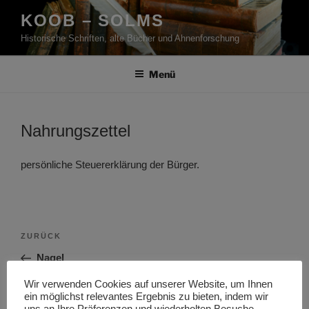
Zum
KOOB – SOLMS
Inhalt
Historische Schriften, alte Bücher und Ahnenforschung
springen
Menü
Nahrungszettel
persönliche Steuererklärung der Bürger.
Beitragsnavigation
Vorheriger
ZURÜCK
Beitrag
Nagel
Wir verwenden Cookies auf unserer Website, um Ihnen
Nächster
WEITER
ein möglichst relevantes Ergebnis zu bieten, indem wir
Beitrag