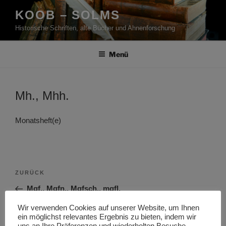
Zum
KOOB – SOLMS
Inhalt
Historische Schriften, alte Bücher und Ahnenforschung
springen
Menü
Mh., Mhh.
Monatsheft(e)
Beitragsnavigation
Vorheriger
ZURÜCK
Beitrag
Mgf., Mgfn., Mgfsch., mgfl.
Wir verwenden Cookies auf unserer Website, um Ihnen
Nächster
WEITER
ein möglichst relevantes Ergebnis zu bieten, indem wir
Beitrag