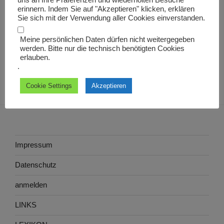
uns an Ihre Präferenzen und wiederholten Besuche
mhd.
erinnern. Indem Sie auf "Akzeptieren" klicken, erklären
Sie sich mit der Verwendung aller Cookies einverstanden.
Meine persönlichen Daten dürfen nicht weitergegeben
werden. Bitte nur die technisch benötigten Cookies
erlauben.
.
Cookie Settings
Akzeptieren
Impressum
Datenschutz
anmelden
LINKS