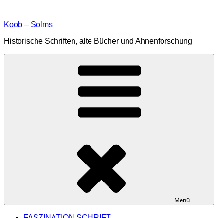
Zum
Inhalt
Koob – Solms
springen
Historische Schriften, alte Bücher und Ahnenforschung
Menü
FASZINATION SCHRIFT