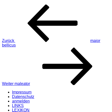
Beitragsnavigation
Vorheriger
Beitrag
Zurück
maior
bellicus
Nächster
Beitrag
Weiter
maleator
Impressum
Datenschutz
anmelden
LINKS
LEXIKON