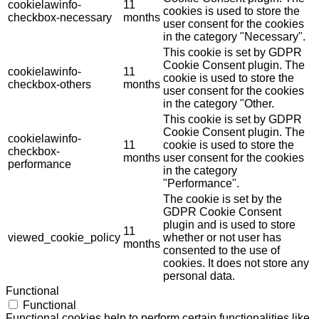
cookielawinfo-
11
cookies is used to store the
checkbox-necessary
months
user consent for the cookies
in the category "Necessary".
This cookie is set by GDPR
Cookie Consent plugin. The
cookielawinfo-
11
cookie is used to store the
checkbox-others
months
user consent for the cookies
in the category "Other.
This cookie is set by GDPR
Cookie Consent plugin. The
cookielawinfo-
11
cookie is used to store the
checkbox-
months
user consent for the cookies
performance
in the category
"Performance".
The cookie is set by the
GDPR Cookie Consent
plugin and is used to store
11
viewed_cookie_policy
whether or not user has
months
consented to the use of
cookies. It does not store any
personal data.
Functional
Functional
Functional cookies help to perform certain functionalities like