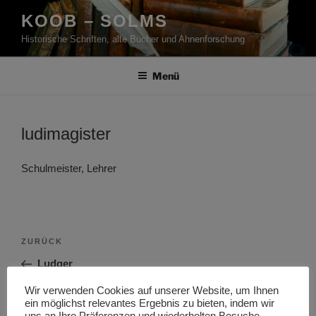
Zum
KOOB – SOLMS
Inhalt
Historische Schriften, alte Bücher und Ahnenforschung
springen
Menü
ludimagister
Schulmeister, Lehrer
Beitragsnavigation
Vorheriger
ZURÜCK
Beitrag
Ludger
Wir verwenden Cookies auf unserer Website, um Ihnen
Nächster
WEITER
ein möglichst relevantes Ergebnis zu bieten, indem wir
Beitrag