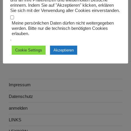
uns an Ihre Präferenzen und wiederholten Besuche
ludimoderator
erinnern. Indem Sie auf "Akzeptieren" klicken, erklären
Sie sich mit der Verwendung aller Cookies einverstanden.
Meine persönlichen Daten dürfen nicht weitergegeben
werden. Bitte nur die technisch benötigten Cookies
erlauben.
.
Cookie Settings
Akzeptieren
Impressum
Datenschutz
anmelden
LINKS