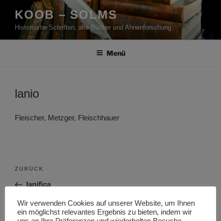
Zum
KOOB – SOLMS
Inhalt
Historische Schriften, alte Bücher und Ahnenforschung
springen
Menü
lanio
Fleischer, Metzger, Fleischhauer
Beitragsnavigation
Vorheriger
ZURÜCK
Beitrag
lanifica
Wir verwenden Cookies auf unserer Website, um Ihnen
Nächster
WEITER
ein möglichst relevantes Ergebnis zu bieten, indem wir
Beitrag