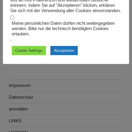
uns an Ihre Präferenzen und wiederholten Besuche
lanista
erinnern. Indem Sie auf "Akzeptieren" klicken, erklären
Sie sich mit der Verwendung aller Cookies einverstanden.
Meine persönlichen Daten dürfen nicht weitergegeben
werden. Bitte nur die technisch benötigten Cookies
erlauben.
.
Cookie Settings
Akzeptieren
Impressum
Datenschutz
anmelden
LINKS