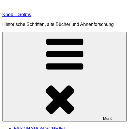
Zum
Inhalt
Koob – Solms
springen
Historische Schriften, alte Bücher und Ahnenforschung
Menü
FASZINATION SCHRIFT