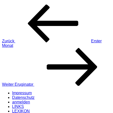
Beitragsnavigation
Vorheriger
Beitrag
Zurück
Erster
Monat
Nächster
Beitrag
Weiter
Eruginator
Impressum
Datenschutz
anmelden
LINKS
LEXIKON