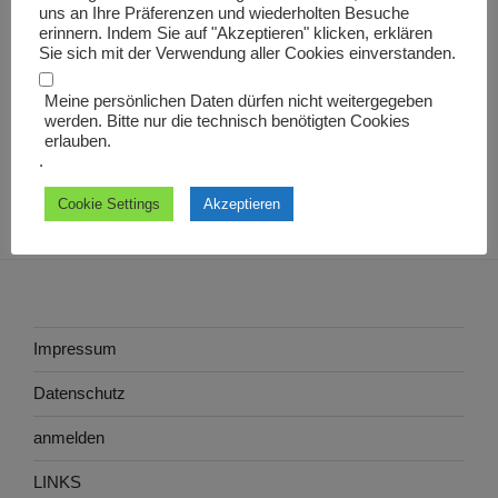
uns an Ihre Präferenzen und wiederholten Besuche
Beitrag
Endres (Andreas)
erinnern. Indem Sie auf "Akzeptieren" klicken, erklären
Sie sich mit der Verwendung aller Cookies einverstanden.
Meine persönlichen Daten dürfen nicht weitergegeben
werden. Bitte nur die technisch benötigten Cookies
erlauben.
.
Cookie Settings
Akzeptieren
Impressum
Datenschutz
anmelden
LINKS