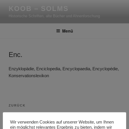
Zum
KOOB – SOLMS
Inhalt
Historische Schriften, alte Bücher und Ahnenforschung
springen
Menü
Enc.
Enzyklopädie, Enciclopedia, Encyclopaedia, Encyclopédie,
Konservationslexikon
Beitragsnavigation
Vorheriger
ZURÜCK
Beitrag
Emundator
Wir verwenden Cookies auf unserer Website, um Ihnen
ein möglichst relevantes Ergebnis zu bieten, indem wir
Nächster
WEITER