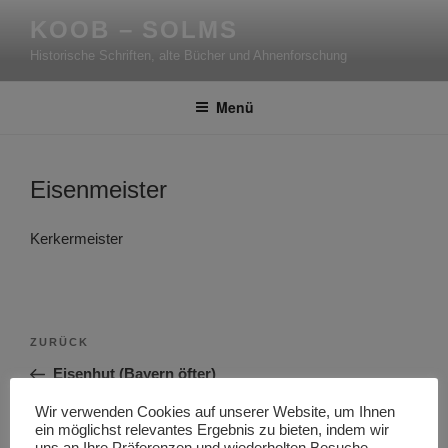
Zum
KOOB – SOLMS
Inhalt
Historische Schriften, alte Bücher und Ahnenforschung
springen
Menü
Eisenmeister
Kerkermeister
Beitragsnavigation
Vorheriger
ZURÜCK
Beitrag
Eisenhut (Bayern öfter)
Wir verwenden Cookies auf unserer Website, um Ihnen
Nächster
WEITER
ein möglichst relevantes Ergebnis zu bieten, indem wir
Beitrag