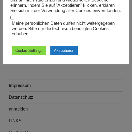
uns an Ihre Präferenzen und wiederholten Besuche
Eisenschmelzer
erinnern. Indem Sie auf "Akzeptieren" klicken, erklären
Sie sich mit der Verwendung aller Cookies einverstanden.
Meine persönlichen Daten dürfen nicht weitergegeben
werden. Bitte nur die technisch benötigten Cookies
erlauben.
.
Cookie Settings
Akzeptieren
Impressum
Datenschutz
anmelden
LINKS