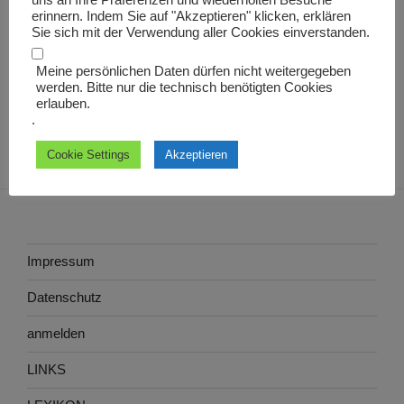
uns an Ihre Präferenzen und wiederholten Besuche
eigtl.
erinnern. Indem Sie auf "Akzeptieren" klicken, erklären
Sie sich mit der Verwendung aller Cookies einverstanden.
Meine persönlichen Daten dürfen nicht weitergegeben
werden. Bitte nur die technisch benötigten Cookies
erlauben.
.
Cookie Settings
Akzeptieren
Impressum
Datenschutz
anmelden
LINKS