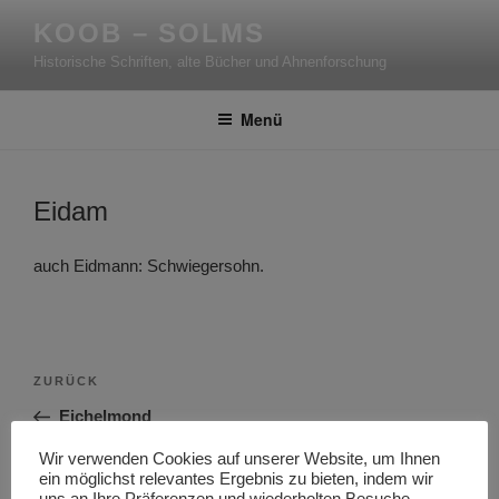
Zum
KOOB – SOLMS
Inhalt
Historische Schriften, alte Bücher und Ahnenforschung
springen
Menü
Eidam
auch Eidmann: Schwiegersohn.
Beitragsnavigation
Vorheriger
ZURÜCK
Beitrag
Eichelmond
Wir verwenden Cookies auf unserer Website, um Ihnen
Nächster
WEITER
ein möglichst relevantes Ergebnis zu bieten, indem wir
Beitrag