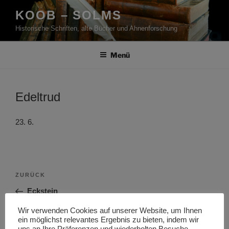
Zum
KOOB – SOLMS
Inhalt
Historische Schriften, alte Bücher und Ahnenforschung
springen
Menü
Edeltrud
23. 6.
Beitragsnavigation
Vorheriger
ZURÜCK
Beitrag
Eckstein
Wir verwenden Cookies auf unserer Website, um Ihnen
Nächster
WEITER
ein möglichst relevantes Ergebnis zu bieten, indem wir
Beitrag