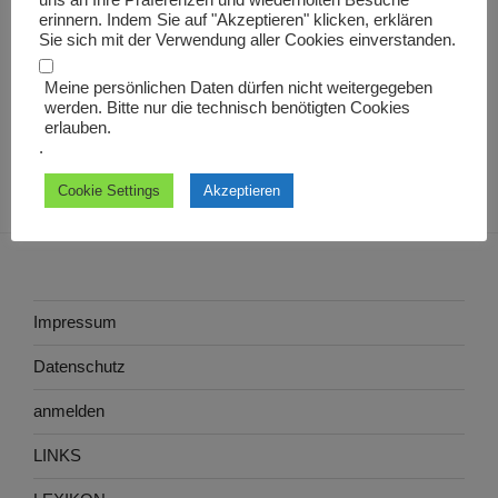
uns an Ihre Präferenzen und wiederholten Besuche
Edentarius
erinnern. Indem Sie auf "Akzeptieren" klicken, erklären
Sie sich mit der Verwendung aller Cookies einverstanden.
Meine persönlichen Daten dürfen nicht weitergegeben
werden. Bitte nur die technisch benötigten Cookies
erlauben.
.
Cookie Settings
Akzeptieren
Impressum
Datenschutz
anmelden
LINKS