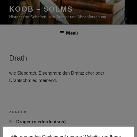
Zum
KOOB – SOLMS
Inhalt
Historische Schriften, alte Bücher und Ahnenforschung
springen
Menü
Drath
wie Siebdrath, Eisendrath; den Drahtzieher oder
Drahtschmied meinend.
Beitragsnavigation
Vorheriger
ZURÜCK
Beitrag
Dräger (niederdeutsch)
Nächster
WEITER