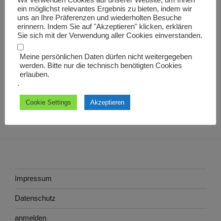
Wir verwenden Cookies auf unserer Website, um Ihnen
ein möglichst relevantes Ergebnis zu bieten, indem wir
Beitrag
Drechsel, Drechsler, Dressler, Dressel (thüringisch-
uns an Ihre Präferenzen und wiederholten Besuche
schlesisch), Draxl(er), Draschl (österreichisch), auch
erinnern. Indem Sie auf "Akzeptieren" klicken, erklären
Sie sich mit der Verwendung aller Cookies einverstanden.
Beindrechsler
Meine persönlichen Daten dürfen nicht weitergegeben
werden. Bitte nur die technisch benötigten Cookies
erlauben.
.
Cookie Settings
Akzeptieren
Impressum
Datenschutz
anmelden