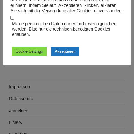
uns an Ihre Präferenzen und wiederholten Besuche
decanus
erinnern. Indem Sie auf "Akzeptieren" klicken, erklären
Sie sich mit der Verwendung aller Cookies einverstanden.
Meine persönlichen Daten dürfen nicht weitergegeben
werden. Bitte nur die technisch benötigten Cookies
erlauben.
.
Cookie Settings
Akzeptieren
Impressum
Datenschutz
anmelden
LINKS