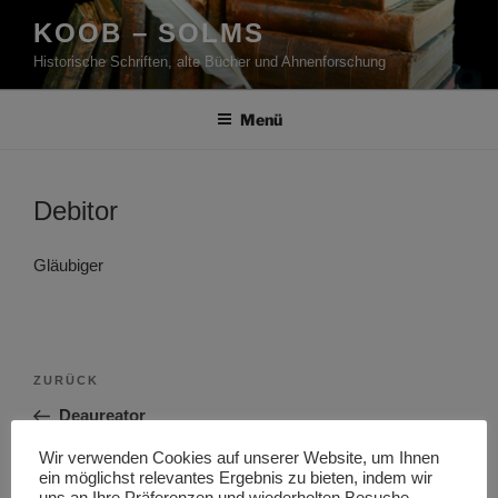
Zum
KOOB – SOLMS
Inhalt
Historische Schriften, alte Bücher und Ahnenforschung
springen
Menü
Debitor
Gläubiger
Beitragsnavigation
Vorheriger
ZURÜCK
Beitrag
Deaureator
Wir verwenden Cookies auf unserer Website, um Ihnen
Nächster
WEITER
ein möglichst relevantes Ergebnis zu bieten, indem wir
Beitrag