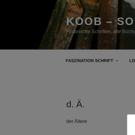
Zum
Inhalt
springen
KOOB – S
Historische Schriften, alte Büc
FASZINATION SCHRIFT
LD
d. Ä.
der Ältere