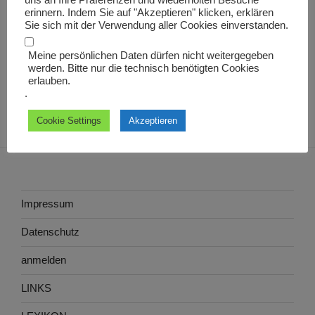
uns an Ihre Präferenzen und wiederholten Besuche
Cyprian
erinnern. Indem Sie auf "Akzeptieren" klicken, erklären
Sie sich mit der Verwendung aller Cookies einverstanden.
Meine persönlichen Daten dürfen nicht weitergegeben
werden. Bitte nur die technisch benötigten Cookies
erlauben.
.
Cookie Settings
Akzeptieren
Impressum
Datenschutz
anmelden
LINKS