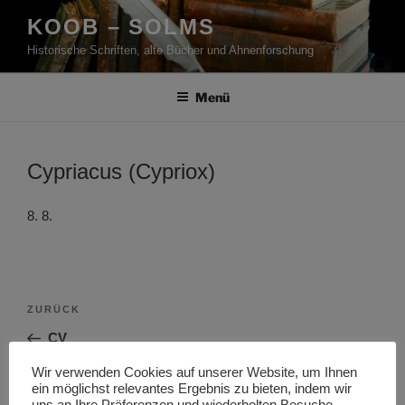
Zum
KOOB – SOLMS
Inhalt
Historische Schriften, alte Bücher und Ahnenforschung
springen
Menü
Cypriacus (Cypriox)
8. 8.
Beitragsnavigation
Vorheriger
ZURÜCK
Beitrag
CV
Wir verwenden Cookies auf unserer Website, um Ihnen
Nächster
WEITER
ein möglichst relevantes Ergebnis zu bieten, indem wir
Beitrag