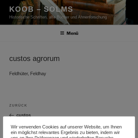
Zum
KOOB – SOLMS
Inhalt
Historische Schriften, alte Bücher und Ahnenforschung
springen
Menü
custos agrorum
Feldhüter, Feldhay
Beitragsnavigation
Vorheriger
ZURÜCK
Beitrag
custos
Wir verwenden Cookies auf unserer Website, um Ihnen
Nächster
WEITER
ein möglichst relevantes Ergebnis zu bieten, indem wir
Beitrag