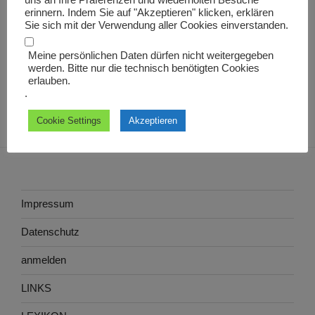
uns an Ihre Präferenzen und wiederholten Besuche
custos animalium
erinnern. Indem Sie auf "Akzeptieren" klicken, erklären
Sie sich mit der Verwendung aller Cookies einverstanden.
Meine persönlichen Daten dürfen nicht weitergegeben
werden. Bitte nur die technisch benötigten Cookies
erlauben.
.
Cookie Settings
Akzeptieren
Impressum
Datenschutz
anmelden
LINKS