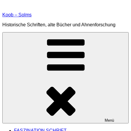
Zum
Inhalt
Koob – Solms
springen
Historische Schriften, alte Bücher und Ahnenforschung
Menü
FASZINATION SCHRIFT