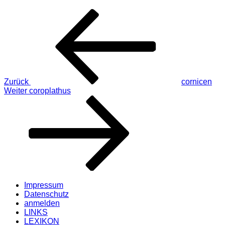
Beitragsnavigation
Vorheriger
Beitrag
Zurück
cornicen
Nächster
Weiter
coroplathus
Beitrag
Impressum
Datenschutz
anmelden
LINKS
LEXIKON