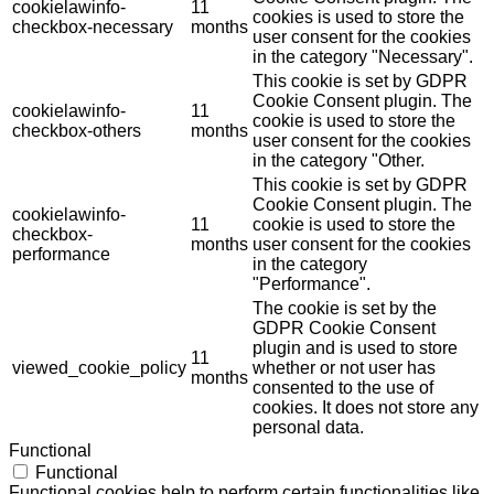
cookielawinfo-
11
cookies is used to store the
checkbox-necessary
months
user consent for the cookies
in the category "Necessary".
This cookie is set by GDPR
Cookie Consent plugin. The
cookielawinfo-
11
cookie is used to store the
checkbox-others
months
user consent for the cookies
in the category "Other.
This cookie is set by GDPR
Cookie Consent plugin. The
cookielawinfo-
11
cookie is used to store the
checkbox-
months
user consent for the cookies
performance
in the category
"Performance".
The cookie is set by the
GDPR Cookie Consent
plugin and is used to store
11
viewed_cookie_policy
whether or not user has
months
consented to the use of
cookies. It does not store any
personal data.
Functional
Functional
Functional cookies help to perform certain functionalities like