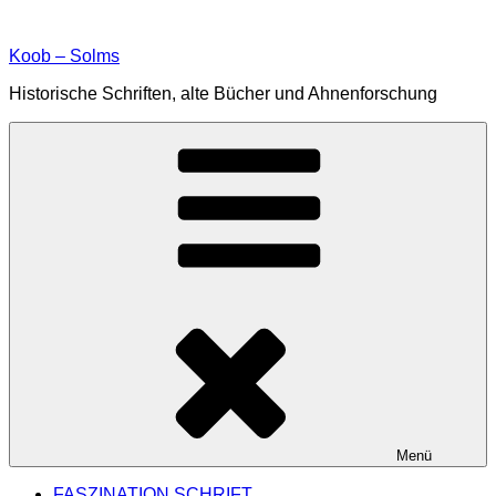
Zum
Inhalt
Koob – Solms
springen
Historische Schriften, alte Bücher und Ahnenforschung
Menü
FASZINATION SCHRIFT