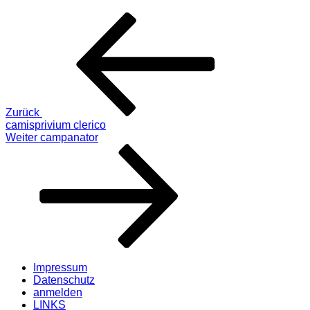
Beitragsnavigation
Vorheriger
Beitrag
Zurück
camisprivium clerico
Nächster
Weiter
campanator
Beitrag
Impressum
Datenschutz
anmelden
LINKS