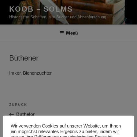
Zum
KOOB – SOLMS
Inhalt
Historische Schriften, alte Bücher und Ahnenforschung
springen
Menü
Büthener
Imker, Bienenzüchter
Beitragsnavigation
Vorheriger
ZURÜCK
Beitrag
Buthelor
Wir verwenden Cookies auf unserer Website, um Ihnen
Nächster
WEITER
ein möglichst relevantes Ergebnis zu bieten, indem wir
Beitrag