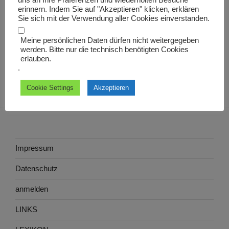
uns an Ihre Präferenzen und wiederholten Besuche
buticularius
erinnern. Indem Sie auf "Akzeptieren" klicken, erklären
Sie sich mit der Verwendung aller Cookies einverstanden.
Meine persönlichen Daten dürfen nicht weitergegeben
werden. Bitte nur die technisch benötigten Cookies
erlauben.
.
Cookie Settings
Akzeptieren
Impressum
Datenschutz
anmelden
LINKS